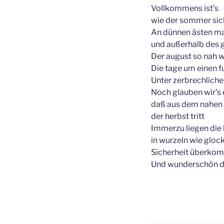
Vollkommens ist’s
wie der sommer si
An dünnen ästen ma
und außerhalb des g
Der august so nah w
Die tage um einen f
Unter zerbrechlich
Noch glauben wir’s 
daß aus dem nahen 
der herbst tritt
Immerzu liegen die
in wurzeln wie gloc
Sicherheit überko
Und wunderschön da