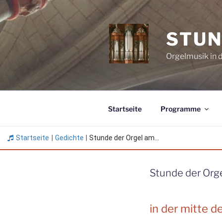
Zum
Inhalt
springen
STUN
Orgelmusik in 
Startseite
Programme
Startseite
|
Gedichte
|
Stunde der Orgel am...
Stunde der Orge
in der mitte 