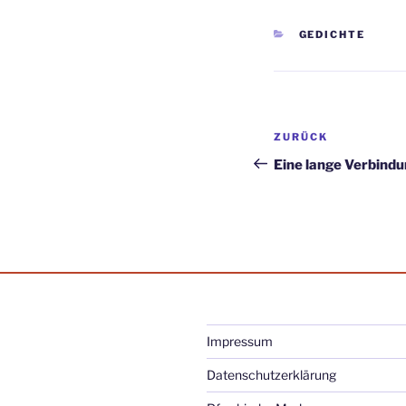
KATEGORIEN
GEDICHTE
Beitragsnav
Vorheriger
ZURÜCK
Beitrag
Eine lange Verbind
Impressum
Datenschutzerklärung