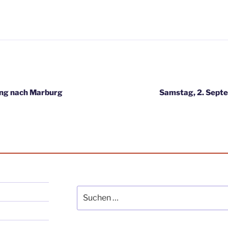
igation
ung nach Marburg
Samstag, 2. Sept
Suche
nach: