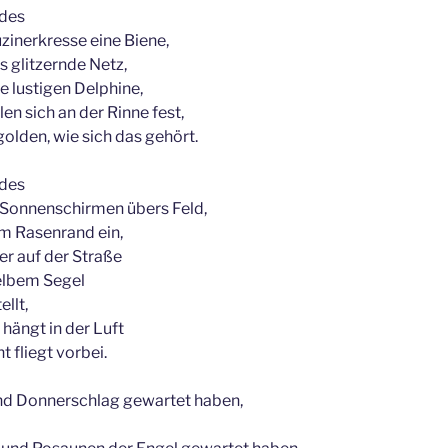
des
inerkresse eine Biene,
as glitzernde Netz,
e lustigen Delphine,
len sich an der Rinne fest,
golden, wie sich das gehört.
des
 Sonnenschirmen übers Feld,
am Rasenrand ein,
r auf der Straße
elbem Segel
ellt,
hängt in der Luft
 fliegt vorbei.
und Donnerschlag gewartet haben,