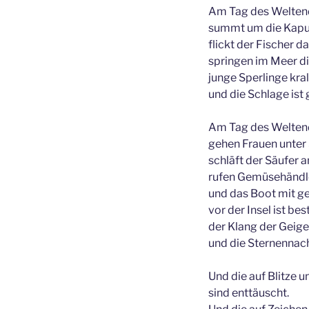
Am Tag des Welten
summt um die Kapuz
flickt der Fischer d
springen im Meer di
junge Sperlinge kral
und die Schlage ist 
Am Tag des Welten
gehen Frauen unter
schläft der Säufer 
rufen Gemüsehändle
und das Boot mit g
vor der Insel ist best
der Klang der Geige 
und die Sternennacht
Und die auf Blitze 
sind enttäuscht.