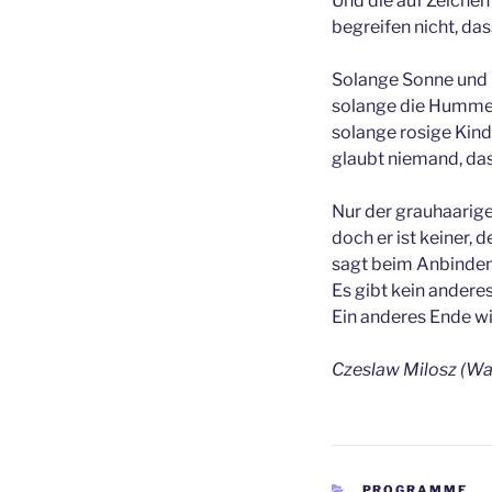
Und die auf Zeiche
begreifen nicht, das
Solange Sonne und 
solange die Hummel 
solange rosige Kin
glaubt niemand, das
Nur der grauhaarige 
doch er ist keiner, d
sagt beim Anbinden
Es gibt kein andere
Ein anderes Ende wi
Czeslaw Milosz (Wa
KATEGORIEN
PROGRAMME