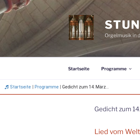
Zum
Inhalt
springen
STUN
Orgelmusik in 
Startseite
Programme
Startseite
|
Programme
|
Gedicht zum 14. März...
Gedicht zum 14
Lied vom Wel