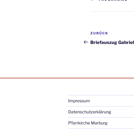
Beitragsnav
Vorheriger
ZURÜCK
Beitrag
Briefauszug Gabrie
Impressum
Datenschutzerklärung
Pfarrkirche Marburg