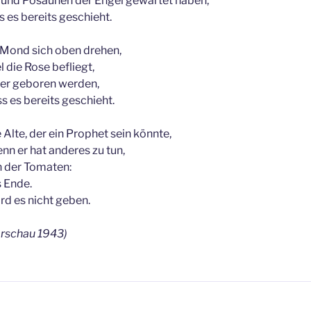
n und Posaunen der Engel gewartet haben,
s es bereits geschieht.
Mond sich oben drehen,
die Rose befliegt,
der geboren werden,
s es bereits geschieht.
Alte, der ein Prophet sein könnte,
enn er hat anderes zu tun,
 der Tomaten:
s Ende.
rd es nicht geben.
rschau 1943)