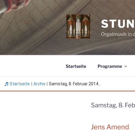
Zum
Inhalt
springen
STUN
Orgelmusik in 
Startseite
Programme
Startseite
|
Archiv
|
Samstag, 8. Februar 2014...
Samstag, 8. Feb
Jens Amend