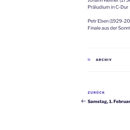
Johann Kellner (17
Präludium in C-Dur
Petr Eben (1929-2
Finale aus der Son
KATEGORIEN
ARCHIV
Beitragsnav
Vorheriger
ZURÜCK
Beitrag
Samstag, 1. Februa