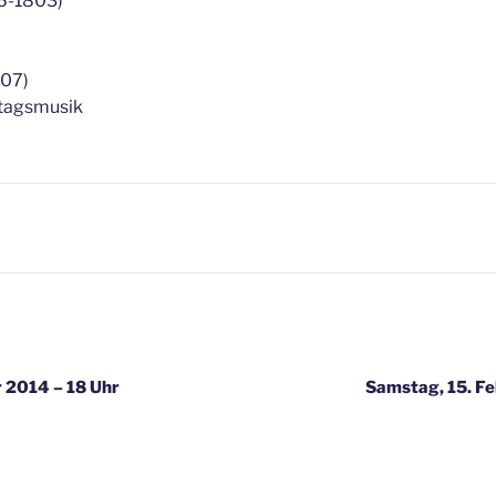
36-1803)
007)
ntagsmusik
igation
r 2014 – 18 Uhr
Samstag, 15. Fe