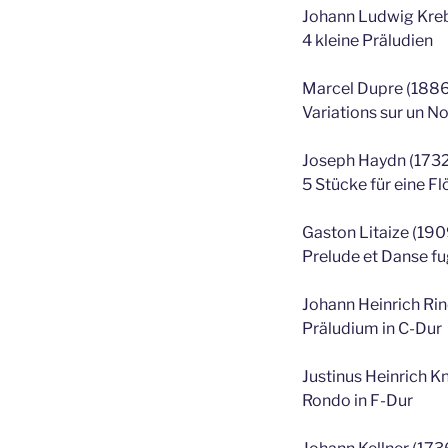
Johann Ludwig Kreb
4 kleine Präludien
Marcel Dupre (188
Variations sur un No
Joseph Haydn (173
5 Stücke für eine F
Gaston Litaize (19
Prelude et Danse f
Johann Heinrich Ri
Präludium in C-Dur
Justinus Heinrich K
Rondo in F-Dur