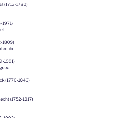
s (1713-1780)
6-1971)
el
2-1809)
lötenuhr
09-1991)
uguee
nck (1770-1846)
necht (1752-1817)