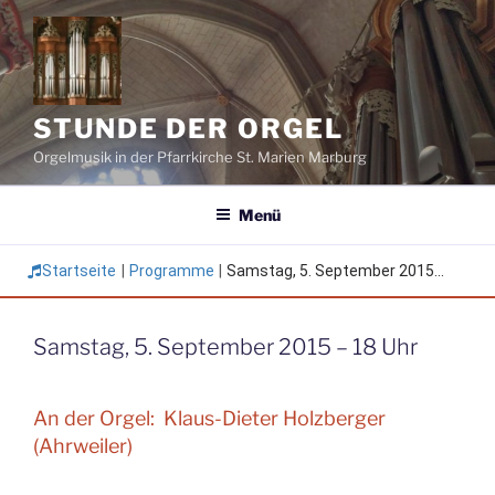
Zum
Inhalt
springen
STUNDE DER ORGEL
Orgelmusik in der Pfarrkirche St. Marien Marburg
Menü
Startseite
|
Programme
|
Samstag, 5. September 2015...
Samstag, 5. September 2015 – 18 Uhr
An der Orgel: Klaus-Dieter Holzberger
(Ahrweiler)