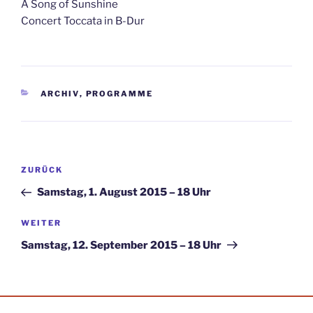
A Song of Sunshine
Concert Toccata in B-Dur
KATEGORIEN
ARCHIV
,
PROGRAMME
Beitragsnavigation
Vorheriger
ZURÜCK
Beitrag
Samstag, 1. August 2015 – 18 Uhr
Nächster
WEITER
Beitrag
Samstag, 12. September 2015 – 18 Uhr