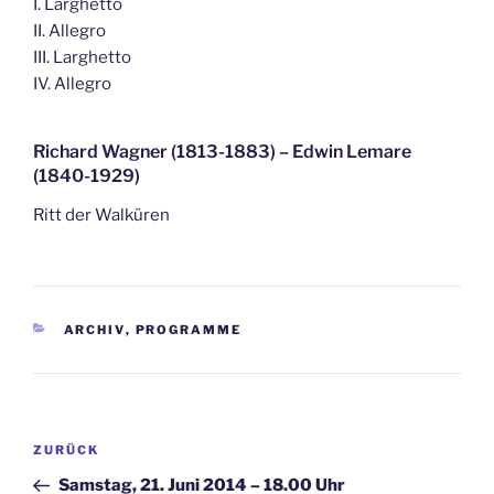
I. Larghetto
II. Allegro
III. Larghetto
IV. Allegro
Richard Wagner (1813-1883) – Edwin Lemare
(1840-1929)
Ritt der Walküren
KATEGORIEN
ARCHIV
,
PROGRAMME
Beitragsnavigation
Vorheriger
ZURÜCK
Beitrag
Samstag, 21. Juni 2014 – 18.00 Uhr