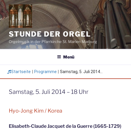
Zum
Inhalt
springen
STUNDE DER ORGEL
Orgelmusik in der Pfarrkirche St. Marien Marburg
Menü
Startseite
|
Programme
|
Samstag, 5. Juli 2014...
Samstag, 5. Juli 2014 – 18 Uhr
Hyo-Jong Kim / Korea
Elisabeth-Claude Jacquet de la Guerre (1665-1729)