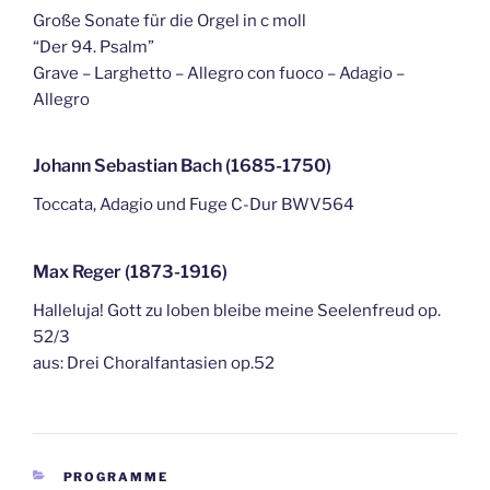
Große Sonate für die Orgel in c moll
“Der 94. Psalm”
Grave – Larghetto – Allegro con fuoco – Adagio –
Allegro
Johann Sebastian Bach (1685-1750)
Toccata, Adagio und Fuge C-Dur BWV564
Max Reger (1873-1916)
Halleluja! Gott zu loben bleibe meine Seelenfreud op.
52/3
aus: Drei Choralfantasien op.52
KATEGORIEN
PROGRAMME