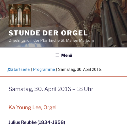
Zum
Inhalt
springen
STUNDE DER ORGEL
Orgelmusik in der Pfarrkirche St. Marien Marburg
Menü
Startseite
|
Programme
|
Samstag, 30. April 2016...
Samstag, 30. April 2016 – 18 Uhr
Ka Young Lee, Orgel
Julius Reubke (1834-1858)