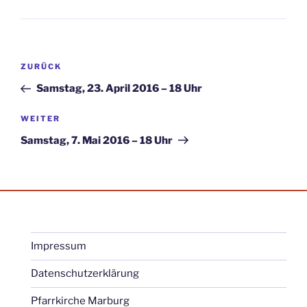
Beitragsnavigation
Vorheriger
ZURÜCK
Beitrag
Samstag, 23. April 2016 – 18 Uhr
Nächster
WEITER
Beitrag
Samstag, 7. Mai 2016 – 18 Uhr
Impressum
Datenschutzerklärung
Pfarrkirche Marburg