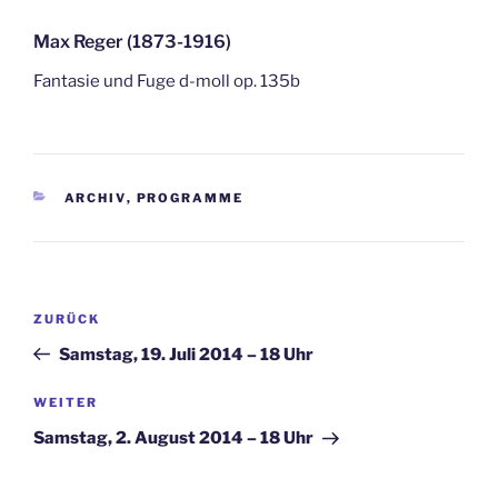
Max Reger (1873-1916)
Fantasie und Fuge d-moll op. 135b
KATEGORIEN
ARCHIV
,
PROGRAMME
Beitragsnavigation
Vorheriger
ZURÜCK
Beitrag
Samstag, 19. Juli 2014 – 18 Uhr
Nächster
WEITER
Beitrag
Samstag, 2. August 2014 – 18 Uhr