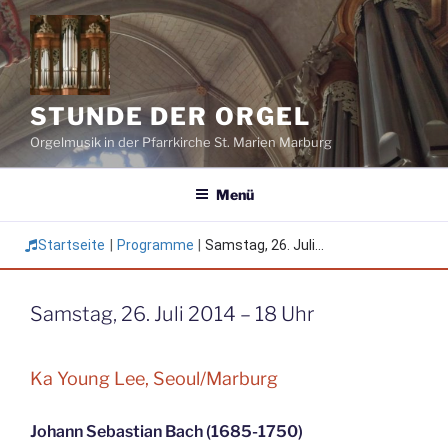
Zum
Inhalt
springen
STUNDE DER ORGEL
Orgelmusik in der Pfarrkirche St. Marien Marburg
Menü
Startseite
|
Programme
|
Samstag, 26. Juli...
Samstag, 26. Juli 2014 – 18 Uhr
Ka Young Lee, Seoul/Marburg
Johann Sebastian Bach (1685-1750)