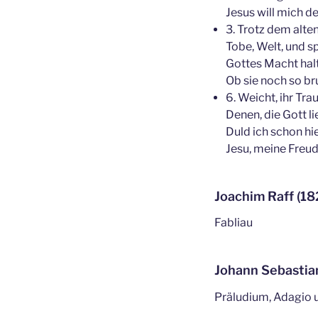
Jesus will mich d
3. Trotz dem alte
Tobe, Welt, und sp
Gottes Macht hal
Ob sie noch so b
6. Weicht, ihr Tra
Denen, die Gott l
Duld ich schon hi
Jesu, meine Freud
Joachim Raff (18
Fabliau
Johann Sebastia
Präludium, Adagio