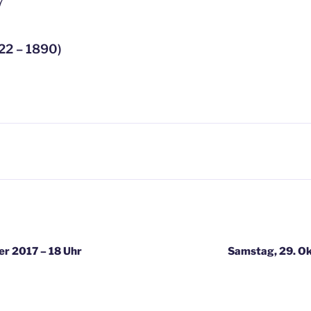
7
22 – 1890)
igation
er 2017 – 18 Uhr
Samstag, 29. Ok