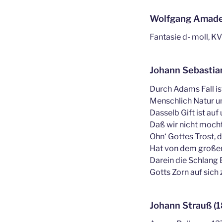
Wolfgang Amadeu
Fantasie d- moll, K
Johann Sebastia
Durch Adams Fall i
Menschlich Natur u
Dasselb Gift ist auf 
Daß wir nicht moch
Ohn‘ Gottes Trost, d
Hat von dem große
Darein die Schlang
Gotts Zorn auf sich 
Johann Strauß (