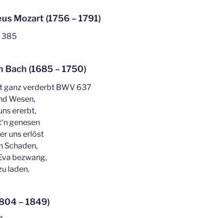
s Mozart (1756 – 1791)
V 385
n Bach (1685 – 1750)
st ganz verderbt BWV 637
nd Wesen,
uns ererbt,
t‘n genesen
er uns erlöst
n Schaden,
 Eva bezwang,
zu laden.
1804 – 1849)