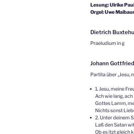
Lesung: Ulrike Pau
Orgel: Uwe Maiba
Dietrich Buxtehu
Praeludium in g
Johann Gottfried
Partita über „Jesu,
1. Jesu, meine Fr
Ach wie lang, ach
Gottes Lamm, mein
Nichts sonst Lieb
2. Unter deinem S
Laß den Satan witt
Ob es itzt gleich 