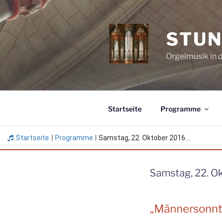
Zum
Inhalt
springen
STUN
Orgelmusik in 
Startseite
Programme
Startseite
|
Programme
|
Samstag, 22. Oktober 2016...
Samstag, 22. Ok
„Männersonnt