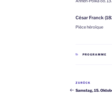
Annen-Polka oo. 13
César Franck (18
Pièce héroïque
KATEGORIEN
PROGRAMME
Beitragsnav
Vorheriger
ZURÜCK
Beitrag
Samstag, 15. Oktob