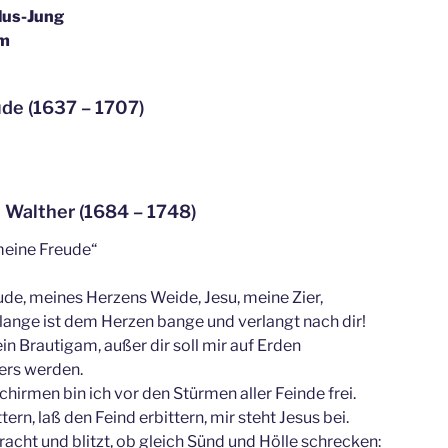
lus-Jung
um
de (1637 – 1707)
 Walther (1684 – 1748)
 meine Freude“
eude, meines Herzens Weide, Jesu, meine Zier,
 lange ist dem Herzen bange und verlangt nach dir!
 Brautigam, außer dir soll mir auf Erden
ers werden.
chirmen bin ich vor den Stürmen aller Feinde frei.
ern, laß den Feind erbittern, mir steht Jesus bei.
kracht und blitzt, ob gleich Sünd und Hölle schrecken: