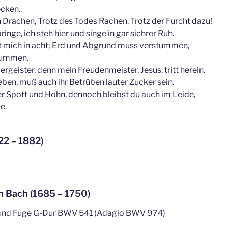
ecken.
n Drachen, Trotz des Todes Rachen, Trotz der Furcht dazu!
ringe, ich steh hier und singe in gar sichrer Ruh.
t mich in acht; Erd und Abgrund muss verstummen,
rummen.
uergeister, denn mein Freudenmeister, Jesus, tritt herein.
ieben, muß auch ihr Betrüben lauter Zucker sein.
er Spott und Hohn, dennoch bleibst du auch im Leide,
e.
22 – 1882)
n Bach (1685 – 1750)
 und Fuge G-Dur BWV 541 (Adagio BWV 974)