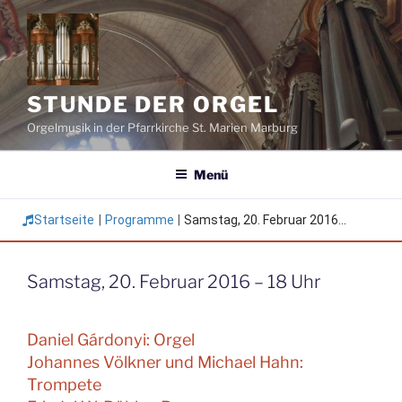
Zum
Inhalt
springen
STUNDE DER ORGEL
Orgelmusik in der Pfarrkirche St. Marien Marburg
Menü
Startseite
|
Programme
|
Samstag, 20. Februar 2016...
Samstag, 20. Februar 2016 – 18 Uhr
Daniel Gárdonyi: Orgel
Johannes Völkner und Michael Hahn:
Trompete