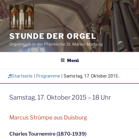
Zum
Inhalt
springen
STUNDE DER ORGEL
Orgelmusik in der Pfarrkirche St. Marien Marburg
Menü
Startseite
|
Programme
|
Samstag, 17. Oktober 2015...
Samstag, 17. Oktober 2015 – 18 Uhr
Marcus Strümpe aus Duisburg
Charles Tournemire (1870-1939)