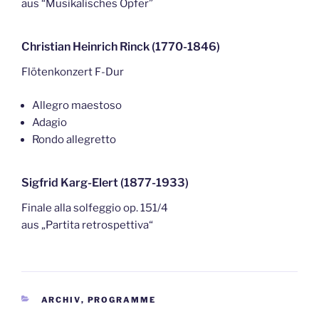
aus “Musikalisches Opfer”
Christian Heinrich Rinck (1770-1846)
Flötenkonzert F-Dur
Allegro maestoso
Adagio
Rondo allegretto
Sigfrid Karg-Elert (1877-1933)
Finale alla solfeggio op. 151/4
aus „Partita retrospettiva“
KATEGORIEN
ARCHIV
,
PROGRAMME