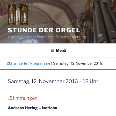
Zum
Inhalt
springen
STUNDE DER ORGEL
Orgelmusik in der Pfarrkirche St. Marien Marburg
Menü
Startseite
|
Programme
|
Samstag, 12. November 2016...
Samstag, 12. November 2016 – 18 Uhr
„Stimmungen“
Andreas Hering – Iserlohn