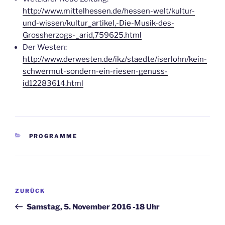
http://www.mittelhessen.de/hessen-welt/kultur-
und-wissen/kultur_artikel,-Die-Musik-des-
Grossherzogs-_arid,759625.html
Der Westen:
http://www.derwesten.de/ikz/staedte/iserlohn/kein-
schwermut-sondern-ein-riesen-genuss-
id12283614.html
KATEGORIEN
PROGRAMME
Beitragsnavigation
Vorheriger
ZURÜCK
Beitrag
Samstag, 5. November 2016 -18 Uhr