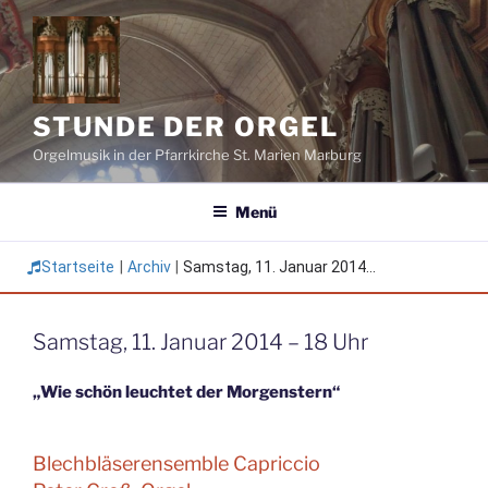
Zum
Inhalt
springen
STUNDE DER ORGEL
Orgelmusik in der Pfarrkirche St. Marien Marburg
Menü
Startseite
|
Archiv
|
Samstag, 11. Januar 2014...
Samstag, 11. Januar 2014 – 18 Uhr
„Wie schön leuchtet der Morgenstern“
Blechbläserensemble Capriccio