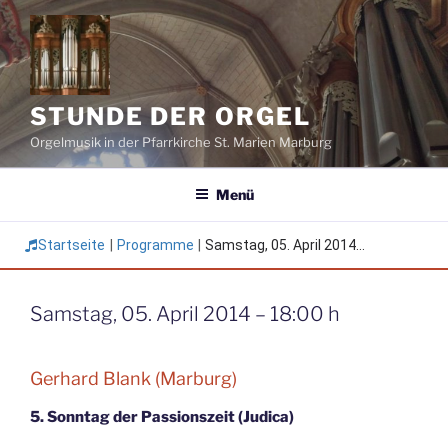
Zum
Inhalt
springen
STUNDE DER ORGEL
Orgelmusik in der Pfarrkirche St. Marien Marburg
Menü
Startseite
|
Programme
|
Samstag, 05. April 2014...
Samstag, 05. April 2014 – 18:00 h
Gerhard Blank (Marburg)
5. Sonntag der Passionszeit (Judica)