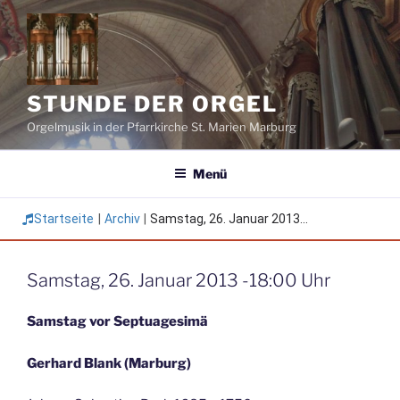
Zum
Inhalt
springen
STUNDE DER ORGEL
Orgelmusik in der Pfarrkirche St. Marien Marburg
Menü
Startseite
|
Archiv
|
Samstag, 26. Januar 2013...
Samstag, 26. Januar 2013 -18:00 Uhr
Samstag vor Septuagesimä
Gerhard Blank (Marburg)