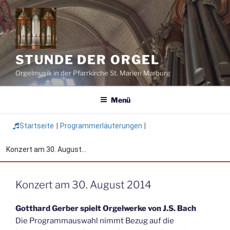
Zum
Inhalt
springen
STUNDE DER ORGEL
Orgelmusik in der Pfarrkirche St. Marien Marburg
Menü
Startseite
|
Programmerläuterungen
|
Konzert am 30. August...
Konzert am 30. August 2014
Gotthard Gerber spielt Orgelwerke von J.S. Bach
Die Programmauswahl nimmt Bezug auf die