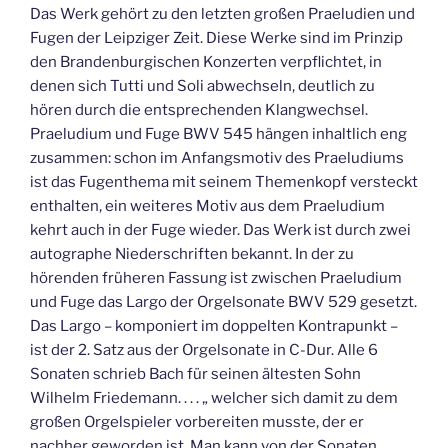
Das Werk gehört zu den letzten großen Praeludien und
Fugen der Leipziger Zeit. Diese Werke sind im Prinzip
den Brandenburgischen Konzerten verpflichtet, in
denen sich Tutti und Soli abwechseln, deutlich zu
hören durch die entsprechenden Klangwechsel.
Praeludium und Fuge BWV 545 hängen inhaltlich eng
zusammen: schon im Anfangsmotiv des Praeludiums
ist das Fugenthema mit seinem Themenkopf versteckt
enthalten, ein weiteres Motiv aus dem Praeludium
kehrt auch in der Fuge wieder. Das Werk ist durch zwei
autographe Niederschriften bekannt. In der zu
hörenden früheren Fassung ist zwischen Praeludium
und Fuge das Largo der Orgelsonate BWV 529 gesetzt.
Das Largo – komponiert im doppelten Kontrapunkt –
ist der 2. Satz aus der Orgelsonate in C-Dur. Alle 6
Sonaten schrieb Bach für seinen ältesten Sohn
Wilhelm Friedemann. . . . „ welcher sich damit zu dem
großen Orgelspieler vorbereiten musste, der er
nachher geworden ist. Man kann von der Sonaten