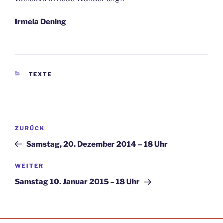
Irmela Dening
KATEGORIEN
TEXTE
Beitragsnavigation
Vorheriger
ZURÜCK
Beitrag
Samstag, 20. Dezember 2014 – 18 Uhr
Nächster
WEITER
Beitrag
Samstag 10. Januar 2015 – 18 Uhr