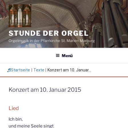
Zum
Inhalt
springen
STUNDE DER ORGEL
Orgelmusik in der Pfarrkirche St. Marien Marburg
Menü
Startseite
|
Texte
|
Konzert am 10. Januar...
Konzert am 10. Januar 2015
Lied
Ich bin,
und meine Seele singt