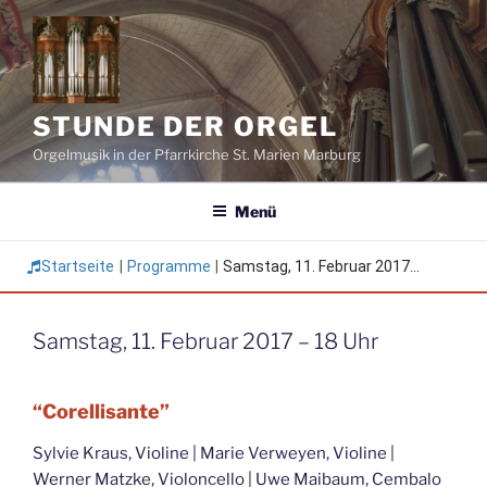
Zum
Inhalt
springen
STUNDE DER ORGEL
Orgelmusik in der Pfarrkirche St. Marien Marburg
Menü
Startseite
|
Programme
|
Samstag, 11. Februar 2017...
Samstag, 11. Februar 2017 – 18 Uhr
“Corellisante”
Sylvie Kraus, Violine | Marie Verweyen, Violine |
Werner Matzke, Violoncello | Uwe Maibaum, Cembalo