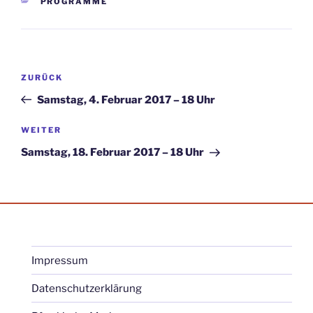
KATEGORIEN
PROGRAMME
Beitragsnavigation
Vorheriger
ZURÜCK
Beitrag
Samstag, 4. Februar 2017 – 18 Uhr
Nächster
WEITER
Beitrag
Samstag, 18. Februar 2017 – 18 Uhr
Impressum
Datenschutzerklärung