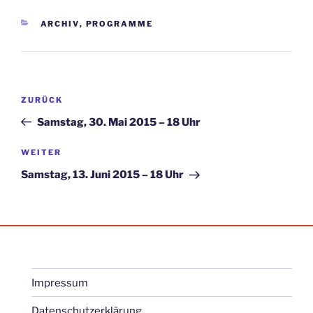
KATEGORIEN
ARCHIV
,
PROGRAMME
Beitragsnavigation
Vorheriger
ZURÜCK
Beitrag
Samstag, 30. Mai 2015 – 18 Uhr
Nächster
WEITER
Beitrag
Samstag, 13. Juni 2015 – 18 Uhr
Impressum
Datenschutzerklärung