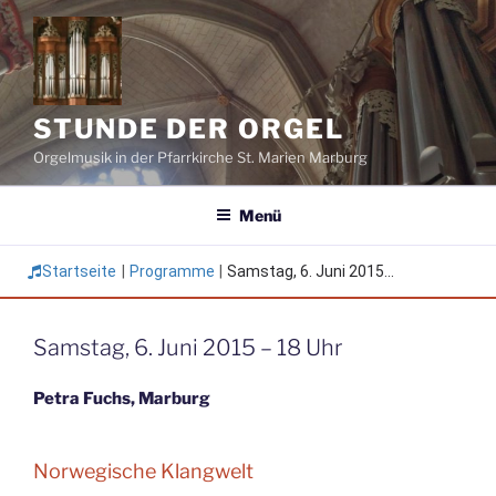
Zum
Inhalt
springen
STUNDE DER ORGEL
Orgelmusik in der Pfarrkirche St. Marien Marburg
Menü
Startseite
|
Programme
|
Samstag, 6. Juni 2015...
Samstag, 6. Juni 2015 – 18 Uhr
Petra Fuchs, Marburg
Norwegische Klangwelt