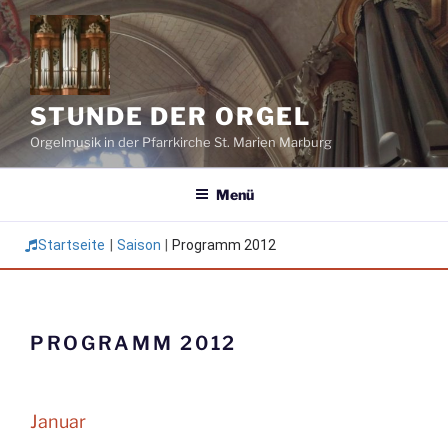
Zum
Inhalt
springen
STUNDE DER ORGEL
Orgelmusik in der Pfarrkirche St. Marien Marburg
Menü
Startseite
|
Saison
|
Programm 2012
PROGRAMM 2012
Januar