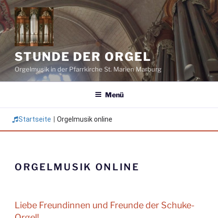
Zum
Inhalt
springen
STUNDE DER ORGEL
Orgelmusik in der Pfarrkirche St. Marien Marburg
Menü
Startseite
|
Orgelmusik online
ORGELMUSIK ONLINE
Liebe Freundinnen und Freunde der Schuke-
Orgel!